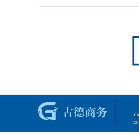
Co
IC